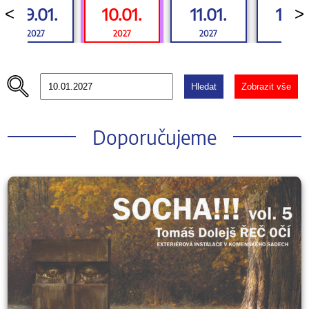
09.01.
10.01.
11.01.
12.01
<
>
2027
2027
2027
2027
Hledat
Zobrazit vše
Doporučujeme