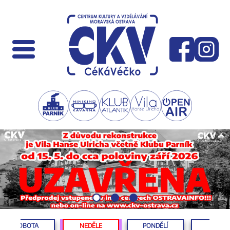
SOBOTA
NEDĚLE
PONDĚLÍ
ÚTERÝ