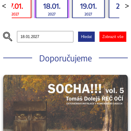
17.01.
18.01.
19.01.
20.01
<
>
2027
2027
2027
2027
Hledat
Zobrazit vše
Doporučujeme