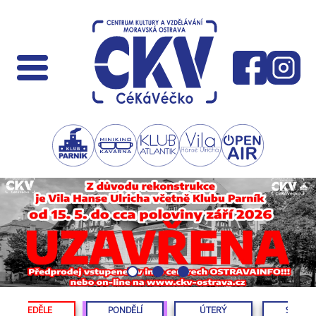
NEDĚLE
PONDĚLÍ
ÚTERÝ
STŘED