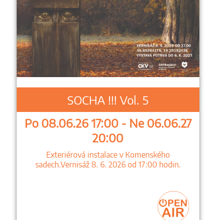
SOCHA !!! Vol. 5
Po 08.06.26 17:00 - Ne 06.06.27
20:00
Exteriérová instalace v Komenského
sadech.Vernisáž 8. 6. 2026 od 17:00 hodin.