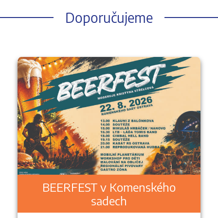
Doporučujeme
BEERFEST v Komenského
sadech