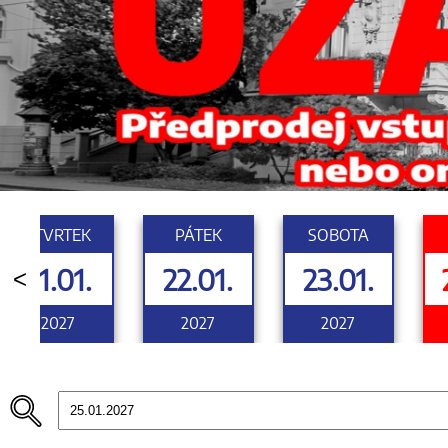
ČTVRTEK
PÁTEK
SOBOTA
21.01.
22.01.
23.01.
<
2027
2027
2027