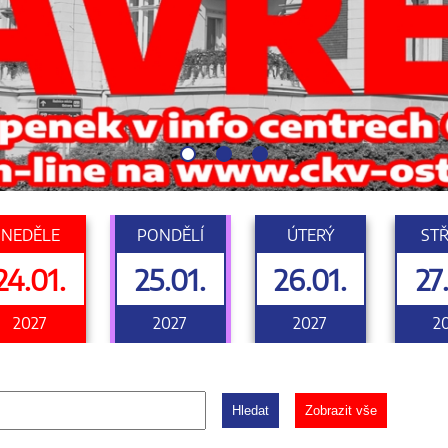
NEDĚLE
PONDĚLÍ
ÚTERÝ
ST
24.01.
25.01.
26.01.
27
2027
2027
2027
2
Hledat
Zobrazit vše