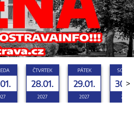
ŘEDA
ČTVRTEK
PÁTEK
SOBOT
.01.
28.01.
29.01.
30.01
>
027
2027
2027
2027