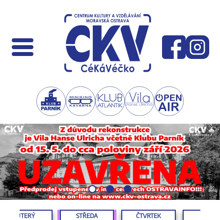
ÚTERÝ
STŘEDA
ČTVRTEK
PÁTEK