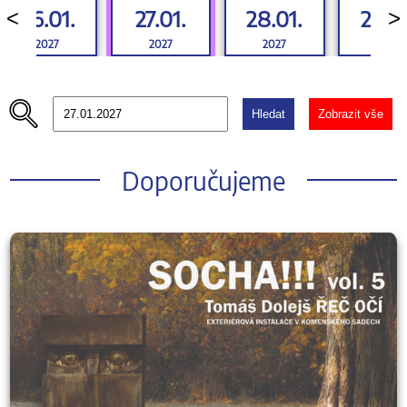
26.01.
27.01.
28.01.
29.01
<
>
2027
2027
2027
2027
Hledat
Zobrazit vše
Doporučujeme