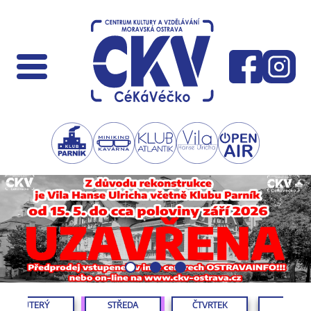
ÚTERÝ
STŘEDA
ČTVRTEK
PÁTEK