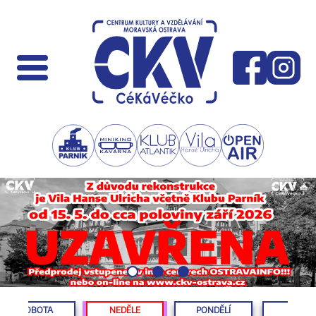
SOBOTA
NEDĚLE
PONDĚLÍ
ÚTERÝ