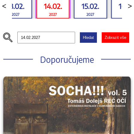
13.02.
14.02.
15.02.
16.02
<
>
2027
2027
2027
2027
Hledat
Zobrazit vše
Doporučujeme