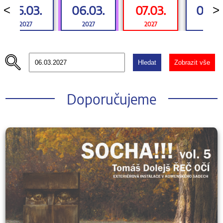
05.03.
06.03.
07.03.
08.0
<
>
2027
2027
2027
2027
Hledat
Zobrazit vše
Doporučujeme