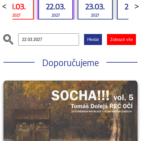
21.03.
22.03.
23.03.
24.0
<
>
2027
2027
2027
2027
Hledat
Zobrazit vše
Doporučujeme