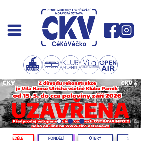
NEDĚLE
PONDĚLÍ
ÚTERÝ
STŘED