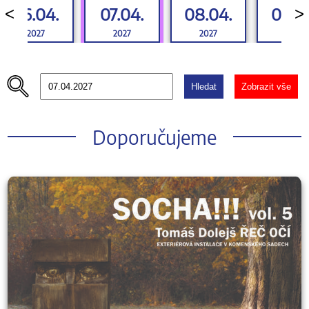
06.04.
07.04.
08.04.
09.0
<
>
2027
2027
2027
2027
Hledat
Zobrazit vše
Doporučujeme