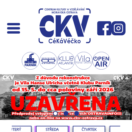
ÚTERÝ
STŘEDA
ČTVRTEK
PÁTEK