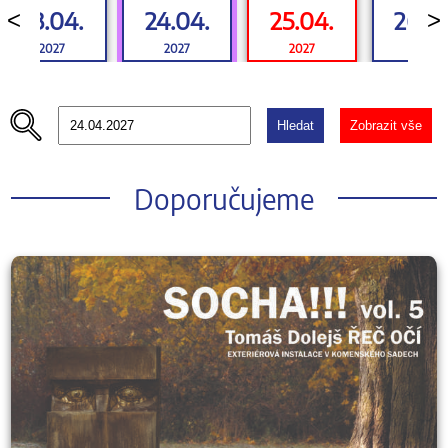
23.04.
24.04.
25.04.
26.0
<
>
2027
2027
2027
2027
Hledat
Zobrazit vše
Doporučujeme