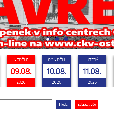
NEDĚLE
PONDĚLÍ
ÚTERÝ
09.08.
10.08.
11.08.
2026
2026
2026
Hledat
Zobrazit vše