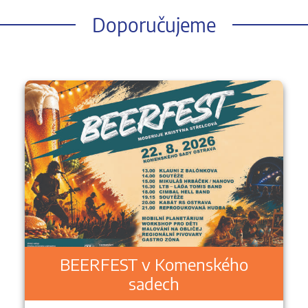
Doporučujeme
BEERFEST v Komenského
sadech