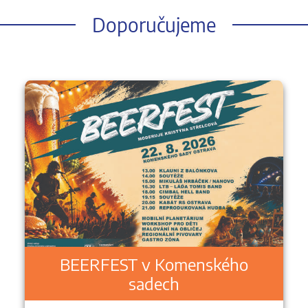
Doporučujeme
BEERFEST v Komenského
sadech