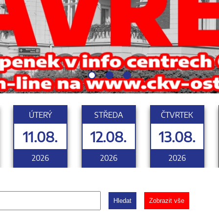
ÚTERÝ
STŘEDA
ČTVRTEK
11.08.
12.08.
13.08.
2026
2026
2026
Hledat
Zobrazit vše