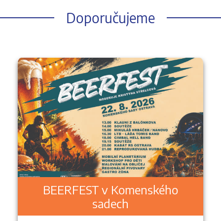
Doporučujeme
BEERFEST v Komenského
sadech