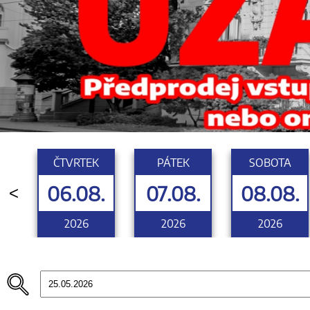
ČTVRTEK
PÁTEK
SOBOTA
06.08.
07.08.
08.08.
<
2026
2026
2026