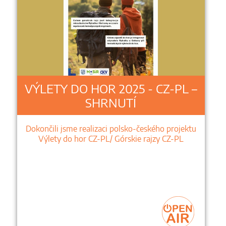
VÝLETY DO HOR 2025 - CZ-PL –
SHRNUTÍ
Dokončili jsme realizaci polsko-českého projektu
Výlety do hor CZ-PL/ Górskie rajzy CZ-PL