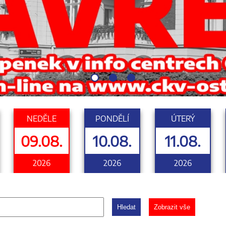
NEDĚLE
PONDĚLÍ
ÚTERÝ
09.08.
10.08.
11.08.
2026
2026
2026
Hledat
Zobrazit vše