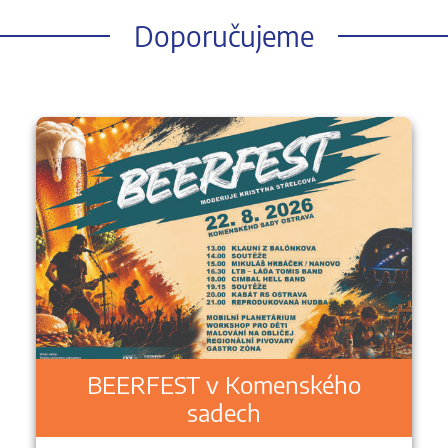
Doporučujeme
BEERFEST v Komenského
sadech