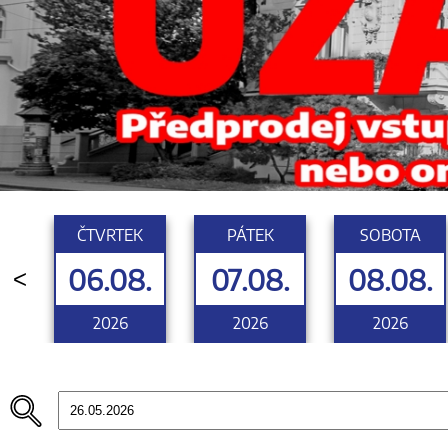
ČTVRTEK
PÁTEK
SOBOTA
06.08.
07.08.
08.08.
<
2026
2026
2026