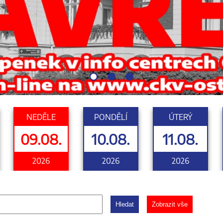
NEDĚLE
PONDĚLÍ
ÚTERÝ
09.08.
10.08.
11.08.
2026
2026
2026
Hledat
Zobrazit vše