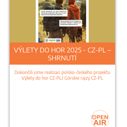
VÝLETY DO HOR 2025 - CZ-PL –
SHRNUTÍ
Dokončili jsme realizaci polsko-českého projektu
Výlety do hor CZ-PL/ Górskie rajzy CZ-PL