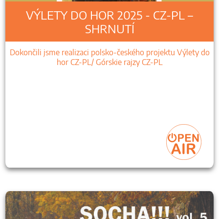
VÝLETY DO HOR 2025 - CZ-PL –
SHRNUTÍ
Dokončili jsme realizaci polsko-českého projektu Výlety do
hor CZ-PL/ Górskie rajzy CZ-PL