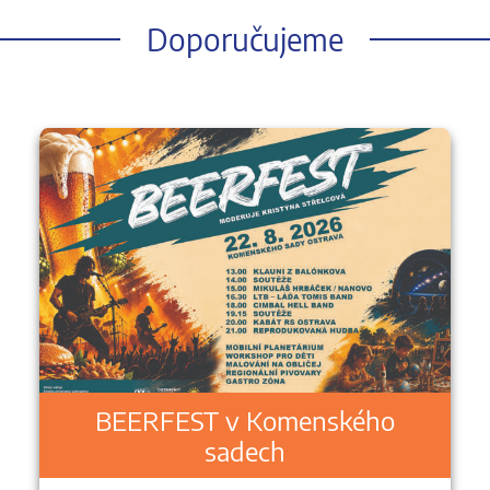
Doporučujeme
BEERFEST v Komenského
sadech