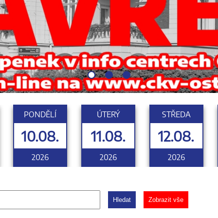
PONDĚLÍ
ÚTERÝ
STŘEDA
10.08.
11.08.
12.08.
2026
2026
2026
Hledat
Zobrazit vše