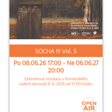
SOCHA !!! Vol. 5
Po 08.06.26 17:00 - Ne 06.06.27
20:00
Exteriérová instalace v Komenského
sadech.Vernisáž 8. 6. 2026 od 17:00 hodin.