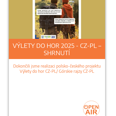
VÝLETY DO HOR 2025 - CZ-PL –
SHRNUTÍ
Dokončili jsme realizaci polsko-českého projektu
Výlety do hor CZ-PL/ Górskie rajzy CZ-PL