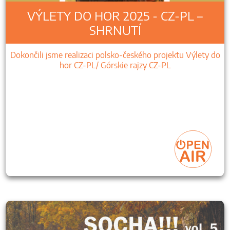
VÝLETY DO HOR 2025 - CZ-PL –
SHRNUTÍ
Dokončili jsme realizaci polsko-českého projektu Výlety do
hor CZ-PL/ Górskie rajzy CZ-PL