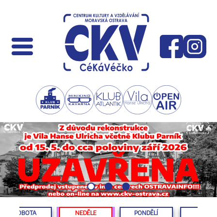
SOBOTA
NEDĚLE
PONDĚLÍ
ÚTERÝ