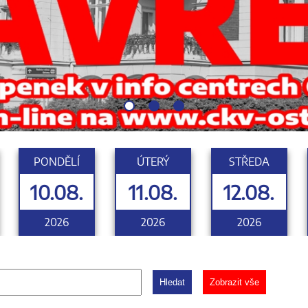
PONDĚLÍ
ÚTERÝ
STŘEDA
10.08.
11.08.
12.08.
2026
2026
2026
Hledat
Zobrazit vše