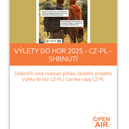
VÝLETY DO HOR 2025 - CZ-PL –
SHRNUTÍ
Dokončili jsme realizaci polsko-českého projektu
Výlety do hor CZ-PL/ Górskie rajzy CZ-PL