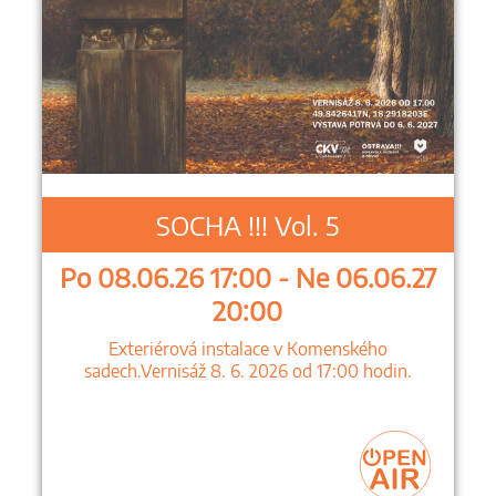
SOCHA !!! Vol. 5
Po 08.06.26 17:00 - Ne 06.06.27
20:00
Exteriérová instalace v Komenského
sadech.Vernisáž 8. 6. 2026 od 17:00 hodin.