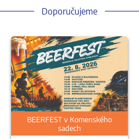
Doporučujeme
BEERFEST v Komenského
sadech