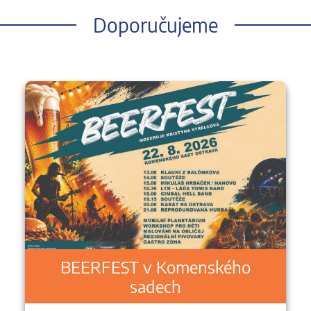
Doporučujeme
BEERFEST v Komenského
sadech