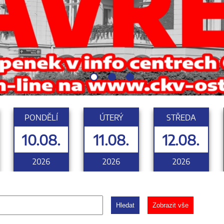
PONDĚLÍ
ÚTERÝ
STŘEDA
10.08.
11.08.
12.08.
2026
2026
2026
Hledat
Zobrazit vše