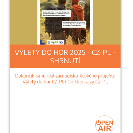
VÝLETY DO HOR 2025 - CZ-PL –
SHRNUTÍ
Dokončili jsme realizaci polsko-českého projektu
Výlety do hor CZ-PL/ Górskie rajzy CZ-PL