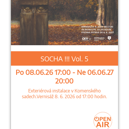
SOCHA !!! Vol. 5
Po 08.06.26 17:00 - Ne 06.06.27
20:00
Exteriérová instalace v Komenského
sadech.Vernisáž 8. 6. 2026 od 17:00 hodin.