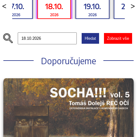
17.10.
18.10.
19.10.
20.10
<
>
2026
2026
2026
2026
Hledat
Zobrazit vše
Doporučujeme