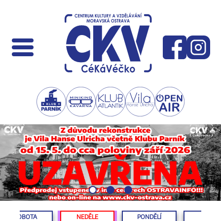
SOBOTA
NEDĚLE
PONDĚLÍ
ÚTERÝ