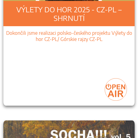
VÝLETY DO HOR 2025 - CZ-PL –
SHRNUTÍ
Dokončili jsme realizaci polsko-českého projektu Výlety do
hor CZ-PL/ Górskie rajzy CZ-PL