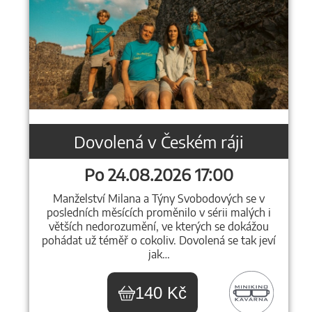
Dovolená v Českém ráji
Po 24.08.2026 17:00
Manželství Milana a Týny Svobodových se v
posledních měsících proměnilo v sérii malých i
větších nedorozumění, ve kterých se dokážou
pohádat už téměř o cokoliv. Dovolená se tak jeví
jak…
140 Kč