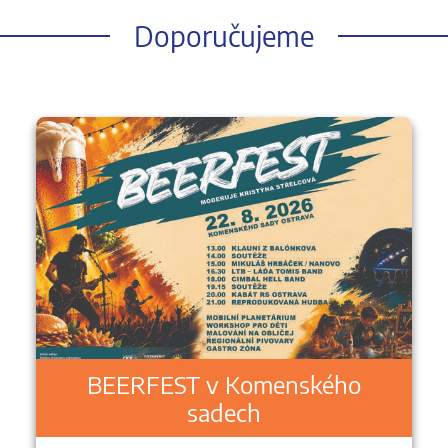
Doporučujeme
BEERFEST v Komenského
sadech