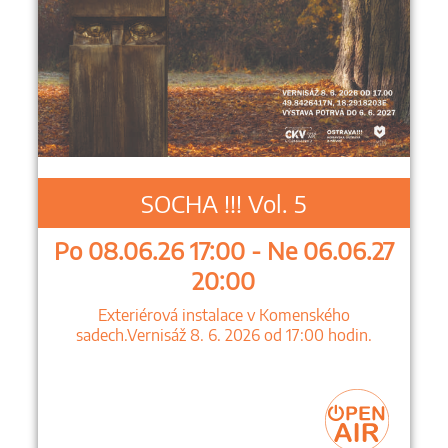
SOCHA !!! Vol. 5
Po 08.06.26 17:00 - Ne 06.06.27
20:00
Exteriérová instalace v Komenského
sadech.Vernisáž 8. 6. 2026 od 17:00 hodin.