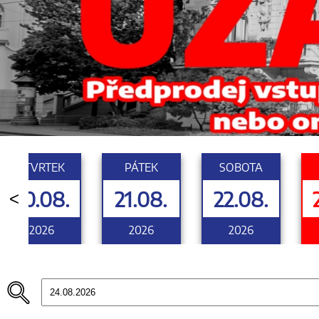
ČTVRTEK
PÁTEK
SOBOTA
20.08.
21.08.
22.08.
<
2026
2026
2026