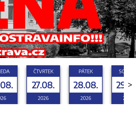
ŘEDA
ČTVRTEK
PÁTEK
SOBOT
.08.
27.08.
28.08.
29.0
>
026
2026
2026
2026