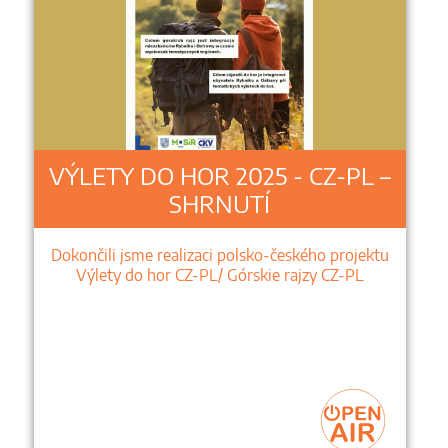
VÝLETY DO HOR 2025 - CZ-PL –
SHRNUTÍ
Dokončili jsme realizaci polsko-českého projektu
Výlety do hor CZ-PL/ Górskie rajzy CZ-PL