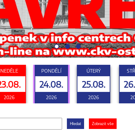
NEDĚLE
PONDĚLÍ
ÚTERÝ
ST
23.08.
24.08.
25.08.
26
2026
2026
2026
2
Hledat
Zobrazit vše