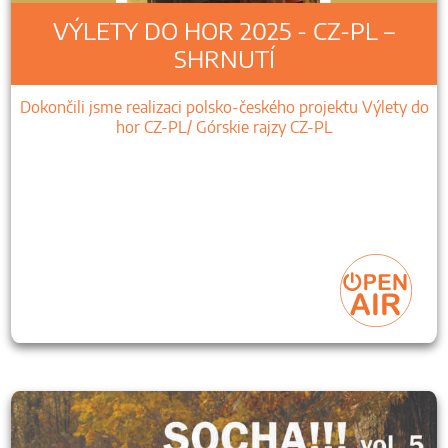
VÝLETY DO HOR 2025 - CZ-PL –
SHRNUTÍ
Dokončili jsme realizaci polsko-českého projektu Výlety do
hor CZ-PL/ Górskie rajzy CZ-PL