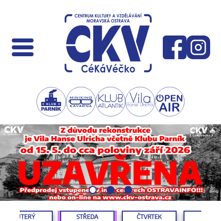
ÚTERÝ
STŘEDA
ČTVRTEK
PÁTEK