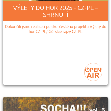
VÝLETY DO HOR 2025 - CZ-PL –
SHRNUTÍ
Dokončili jsme realizaci polsko-českého projektu Výlety do
hor CZ-PL/ Górskie rajzy CZ-PL