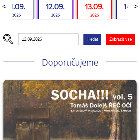
11.09.
12.09.
13.09.
14.0
<
>
2026
2026
2026
2026
Hledat
Zobrazit vše
Doporučujeme