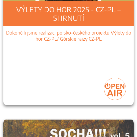
VÝLETY DO HOR 2025 - CZ-PL –
SHRNUTÍ
Dokončili jsme realizaci polsko-českého projektu Výlety do
hor CZ-PL/ Górskie rajzy CZ-PL