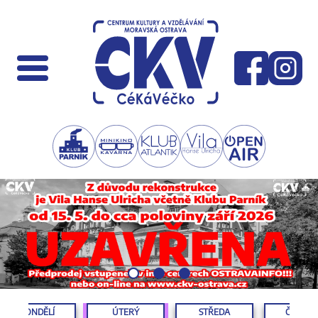
PONDĚLÍ
ÚTERÝ
STŘEDA
ČTVRTE