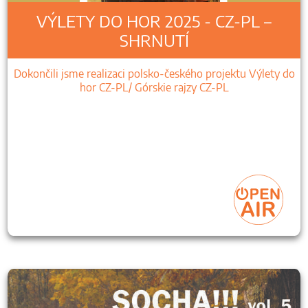
VÝLETY DO HOR 2025 - CZ-PL –
SHRNUTÍ
Dokončili jsme realizaci polsko-českého projektu Výlety do
hor CZ-PL/ Górskie rajzy CZ-PL