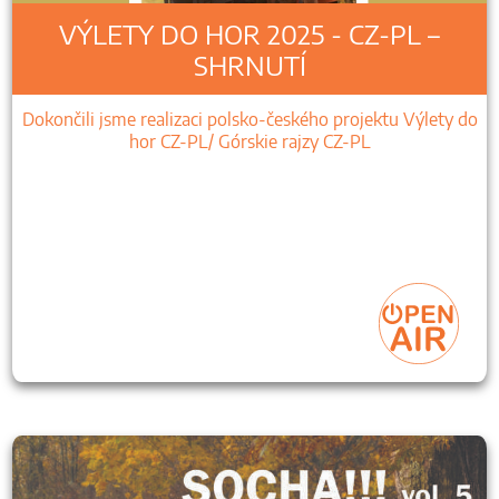
VÝLETY DO HOR 2025 - CZ-PL –
SHRNUTÍ
Dokončili jsme realizaci polsko-českého projektu Výlety do
hor CZ-PL/ Górskie rajzy CZ-PL