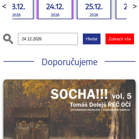
23.12.
24.12.
25.12.
26.12
<
>
2026
2026
2026
2026
Hledat
Zobrazit vše
Doporučujeme