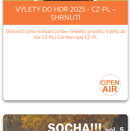
VÝLETY DO HOR 2025 - CZ-PL –
SHRNUTÍ
Dokončili jsme realizaci polsko-českého projektu Výlety do
hor CZ-PL/ Górskie rajzy CZ-PL