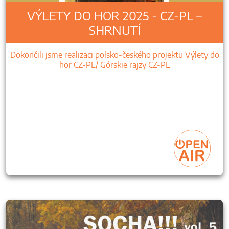
VÝLETY DO HOR 2025 - CZ-PL –
SHRNUTÍ
Dokončili jsme realizaci polsko-českého projektu Výlety do
hor CZ-PL/ Górskie rajzy CZ-PL