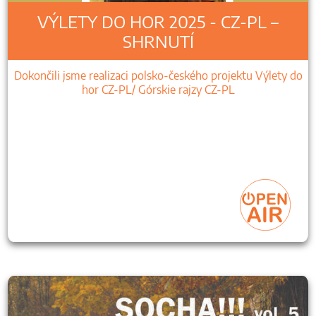
VÝLETY DO HOR 2025 - CZ-PL –
SHRNUTÍ
Dokončili jsme realizaci polsko-českého projektu Výlety do
hor CZ-PL/ Górskie rajzy CZ-PL