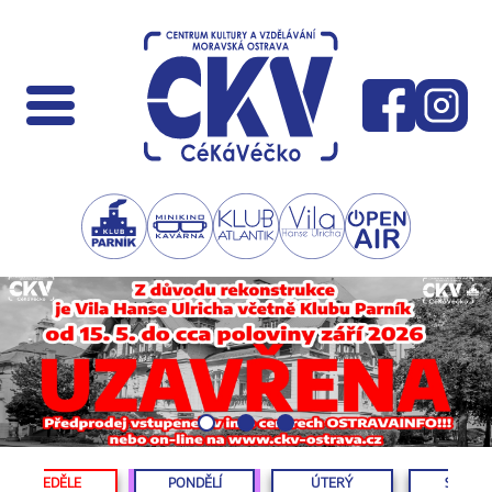
NEDĚLE
PONDĚLÍ
ÚTERÝ
STŘED