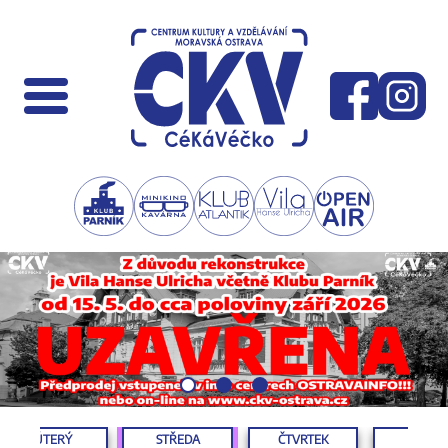
ÚTERÝ
STŘEDA
ČTVRTEK
PÁTEK