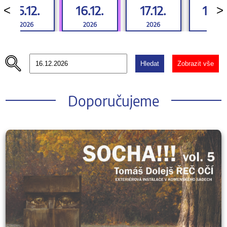
15.12.
16.12.
17.12.
18.12
<
>
2026
2026
2026
2026
Hledat
Zobrazit vše
Doporučujeme