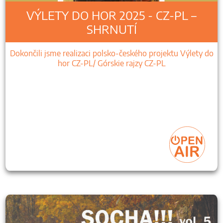
VÝLETY DO HOR 2025 - CZ-PL –
SHRNUTÍ
Dokončili jsme realizaci polsko-českého projektu Výlety do
hor CZ-PL/ Górskie rajzy CZ-PL