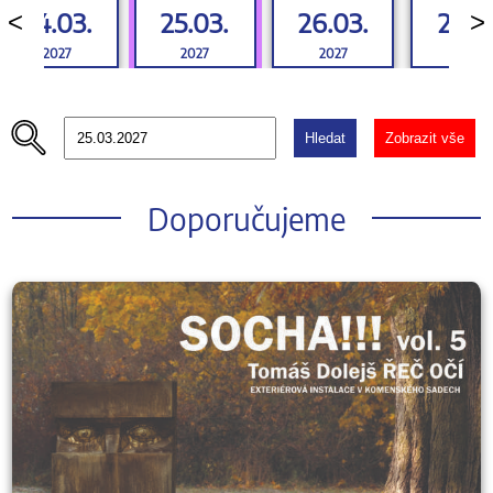
24.03.
25.03.
26.03.
27.03
<
>
2027
2027
2027
2027
Hledat
Zobrazit vše
Doporučujeme