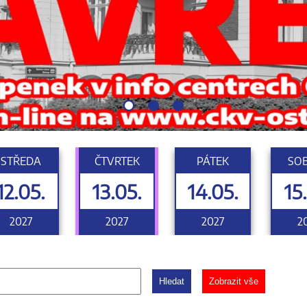
STŘEDA
ČTVRTEK
PÁTEK
SO
12.05.
13.05.
14.05.
15
2027
2027
2027
2
Hledat
Zobrazit vše