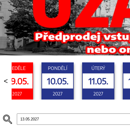
NEDĚLE
PONDĚLÍ
ÚTERÝ
09.05.
10.05.
11.05.
<
2027
2027
2027