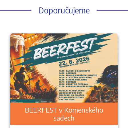
Doporučujeme
BEERFEST v Komenského
sadech