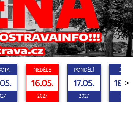
BOTA
NEDĚLE
PONDĚLÍ
ÚTERÝ
.05.
16.05.
17.05.
18.05
>
027
2027
2027
2027