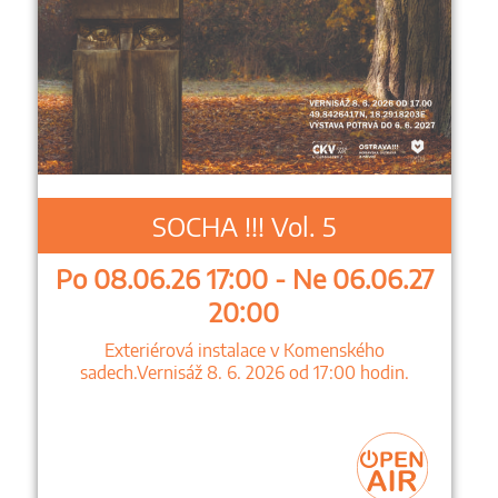
SOCHA !!! Vol. 5
Po 08.06.26 17:00 - Ne 06.06.27
20:00
Exteriérová instalace v Komenského
sadech.Vernisáž 8. 6. 2026 od 17:00 hodin.