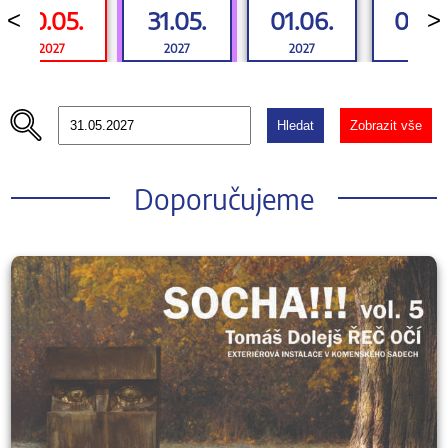
30.05.
31.05.
01.06.
02.0
<
>
2027
2027
2027
2027
Hledat
Zobrazit vše
Doporučujeme