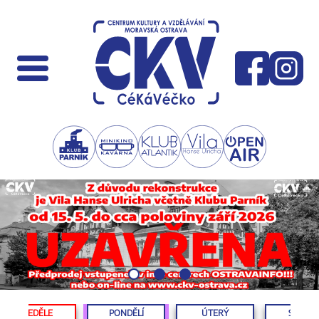
NEDĚLE
PONDĚLÍ
ÚTERÝ
STŘED