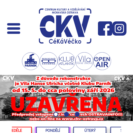
NEDĚLE
PONDĚLÍ
ÚTERÝ
STŘED