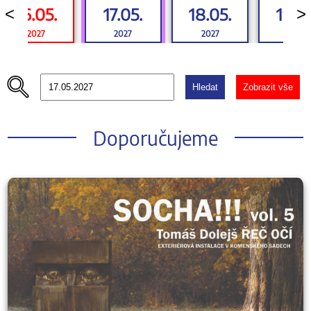
16.05.
17.05.
18.05.
19.05
<
>
2027
2027
2027
2027
Hledat
Zobrazit vše
Doporučujeme