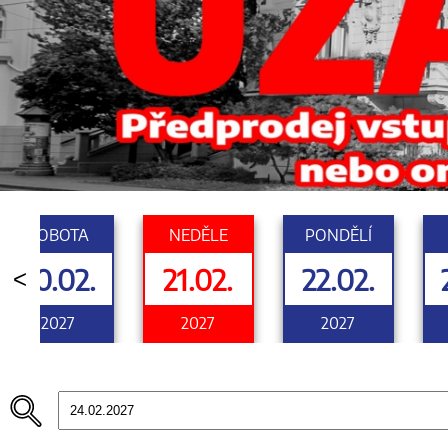
SOBOTA
NEDĚLE
PONDĚLÍ
20.02.
21.02.
22.02.
<
2027
2027
2027