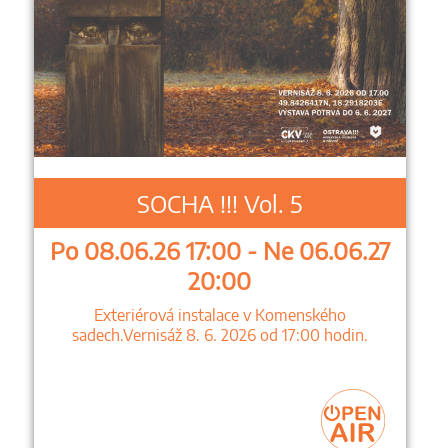
SOCHA !!! Vol. 5
Po 08.06.26 17:00 - Ne 06.06.27
20:00
Exteriérová instalace v Komenského
sadech.Vernisáž 8. 6. 2026 od 17:00 hodin.