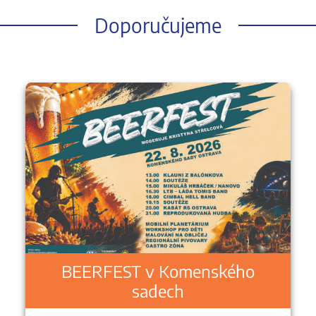
Doporučujeme
BEERFEST v Komenského
sadech