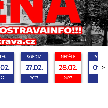
TEK
SOBOTA
NEDĚLE
PONDĚL
.02.
27.02.
28.02.
01.03
>
027
2027
2027
2027