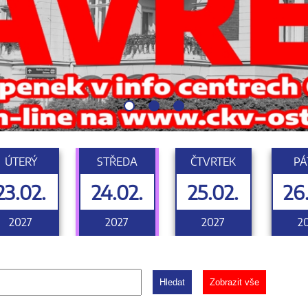
ÚTERÝ
STŘEDA
ČTVRTEK
PÁ
23.02.
24.02.
25.02.
26
2027
2027
2027
2
Hledat
Zobrazit vše