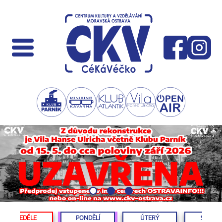
NEDĚLE
PONDĚLÍ
ÚTERÝ
STŘED