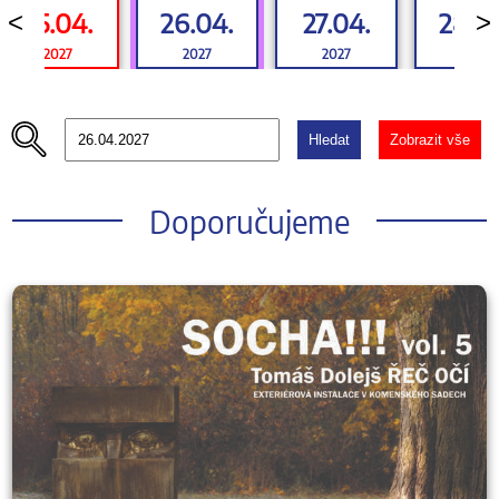
25.04.
26.04.
27.04.
28.0
<
>
2027
2027
2027
2027
Hledat
Zobrazit vše
Doporučujeme