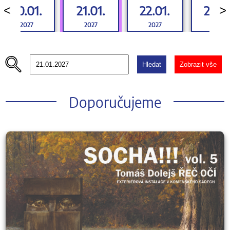
20.01.
21.01.
22.01.
23.01
<
>
2027
2027
2027
2027
Hledat
Zobrazit vše
Doporučujeme