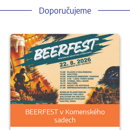
Doporučujeme
BEERFEST v Komenského
sadech