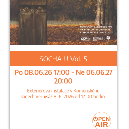
SOCHA !!! Vol. 5
Po 08.06.26 17:00 - Ne 06.06.27
20:00
Exteriérová instalace v Komenského
sadech.Vernisáž 8. 6. 2026 od 17:00 hodin.