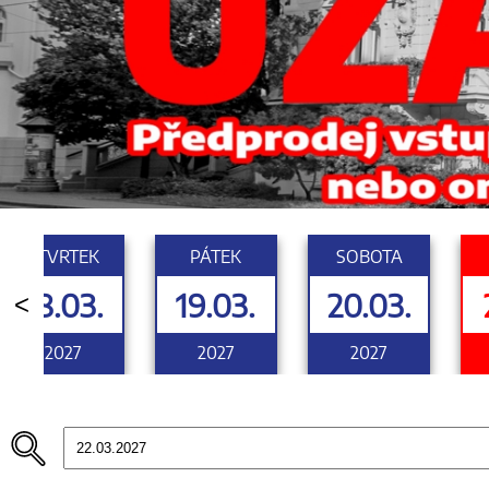
ČTVRTEK
PÁTEK
SOBOTA
18.03.
19.03.
20.03.
<
2027
2027
2027