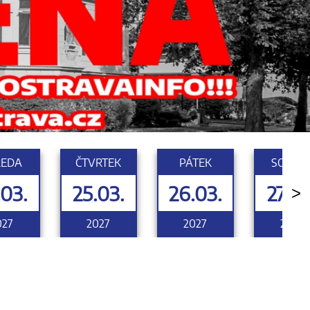
ŘEDA
ČTVRTEK
PÁTEK
SOBOT
.03.
25.03.
26.03.
27.03
>
027
2027
2027
2027