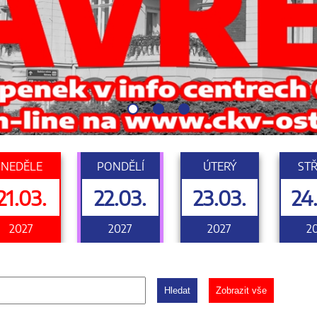
NEDĚLE
PONDĚLÍ
ÚTERÝ
ST
21.03.
22.03.
23.03.
24
2027
2027
2027
2
Hledat
Zobrazit vše