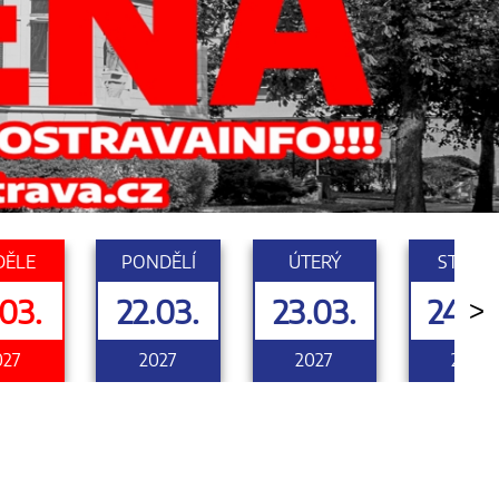
DĚLE
PONDĚLÍ
ÚTERÝ
STŘED
.03.
22.03.
23.03.
24.03
>
027
2027
2027
2027