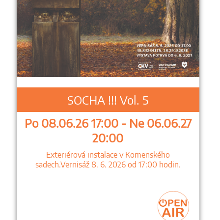
SOCHA !!! Vol. 5
Po 08.06.26 17:00 - Ne 06.06.27
20:00
Exteriérová instalace v Komenského
sadech.Vernisáž 8. 6. 2026 od 17:00 hodin.