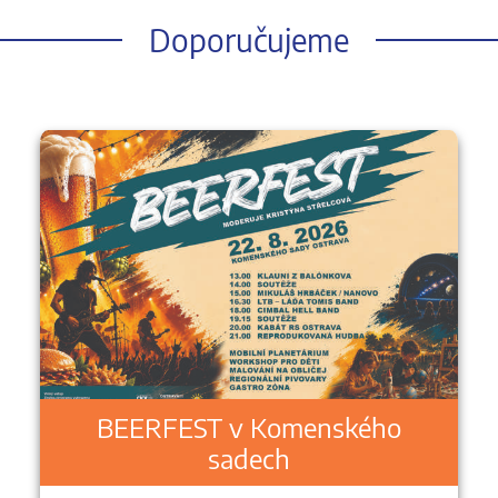
Doporučujeme
BEERFEST v Komenského
sadech