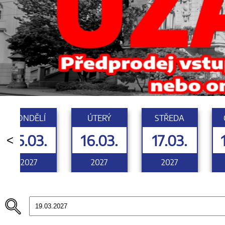
PONDĚLÍ
ÚTERÝ
STŘEDA
15.03.
16.03.
17.03.
<
2027
2027
2027