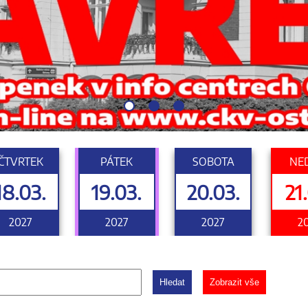
ČTVRTEK
PÁTEK
SOBOTA
NE
18.03.
19.03.
20.03.
21
2027
2027
2027
2
Hledat
Zobrazit vše