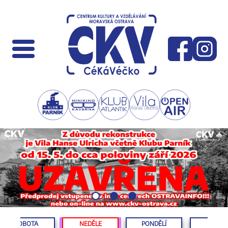
SOBOTA
NEDĚLE
PONDĚLÍ
ÚTERÝ