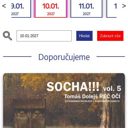
09.01.
10.01.
11.01.
12.01
<
>
2027
2027
2027
2027
Hledat
Zobrazit vše
Doporučujeme