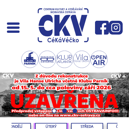
PONDĚLÍ
ÚTERÝ
STŘEDA
ČTVRTE