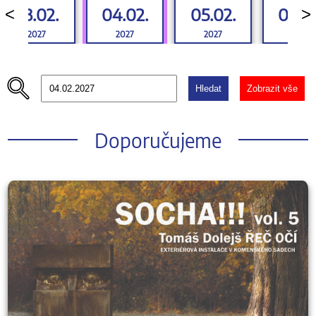
03.02.
04.02.
05.02.
06.0
<
>
2027
2027
2027
2027
Hledat
Zobrazit vše
Doporučujeme