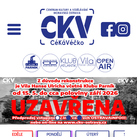
NEDĚLE
PONDĚLÍ
ÚTERÝ
STŘED