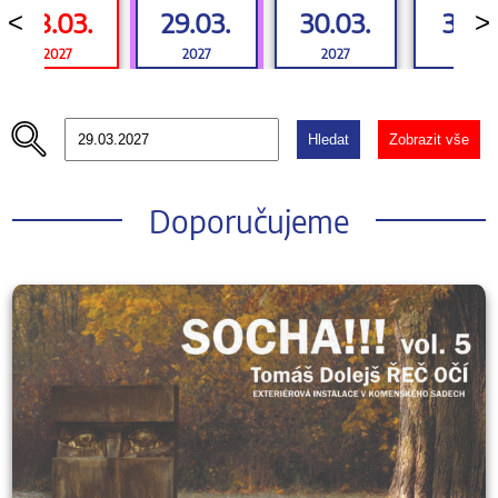
28.03.
29.03.
30.03.
31.03
<
>
2027
2027
2027
2027
Hledat
Zobrazit vše
Doporučujeme