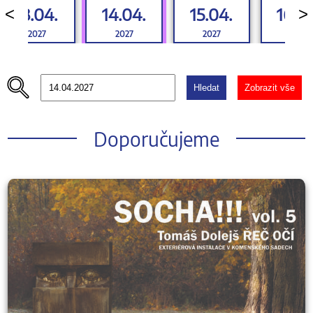
13.04.
14.04.
15.04.
16.0
<
>
2027
2027
2027
2027
Hledat
Zobrazit vše
Doporučujeme