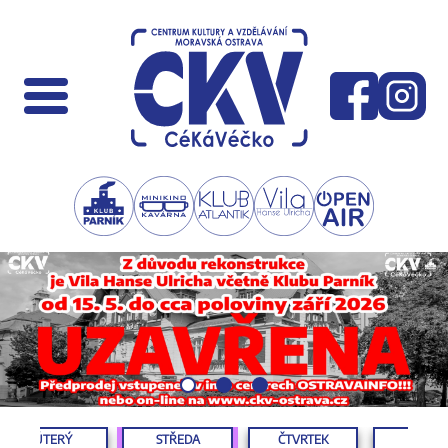
ÚTERÝ
STŘEDA
ČTVRTEK
PÁTEK