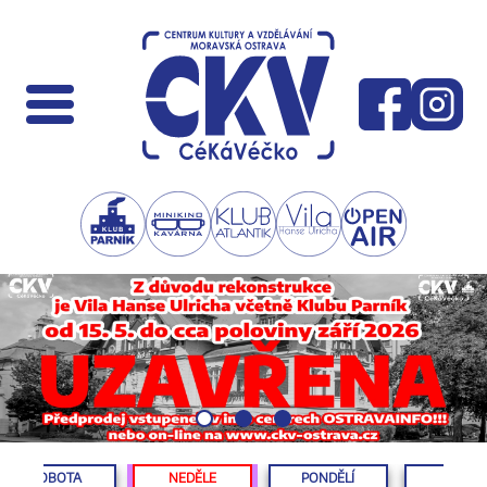
SOBOTA
NEDĚLE
PONDĚLÍ
ÚTERÝ