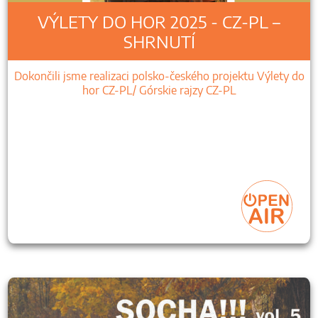
VÝLETY DO HOR 2025 - CZ-PL –
SHRNUTÍ
Dokončili jsme realizaci polsko-českého projektu Výlety do
hor CZ-PL/ Górskie rajzy CZ-PL