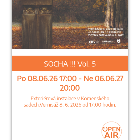
SOCHA !!! Vol. 5
Po 08.06.26 17:00 - Ne 06.06.27
20:00
Exteriérová instalace v Komenského
sadech.Vernisáž 8. 6. 2026 od 17:00 hodin.