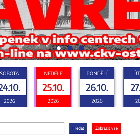
SOBOTA
NEDĚLE
PONDĚLÍ
ÚT
24.10.
25.10.
26.10.
27
2026
2026
2026
2
Hledat
Zobrazit vše