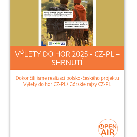
VÝLETY DO HOR 2025 - CZ-PL –
SHRNUTÍ
Dokončili jsme realizaci polsko-českého projektu
Výlety do hor CZ-PL/ Górskie rajzy CZ-PL