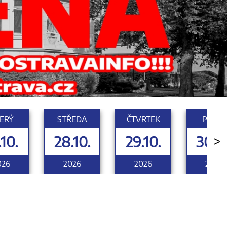
ERÝ
STŘEDA
ČTVRTEK
PÁTEK
.10.
28.10.
29.10.
30.10
>
026
2026
2026
2026