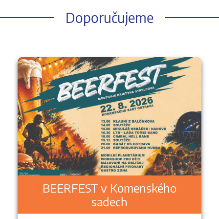
Doporučujeme
BEERFEST v Komenského
sadech