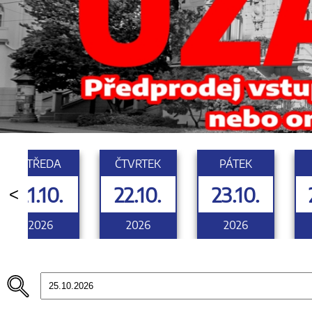
STŘEDA
ČTVRTEK
PÁTEK
21.10.
22.10.
23.10.
<
2026
2026
2026