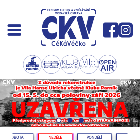
SOBOTA
NEDĚLE
PONDĚLÍ
ÚTERÝ