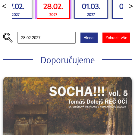
27.02.
28.02.
01.03.
02.0
<
>
2027
2027
2027
2027
Hledat
Zobrazit vše
Doporučujeme