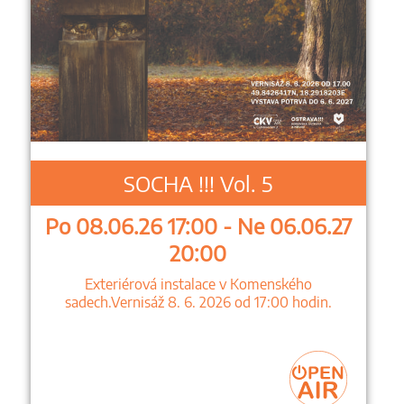
SOCHA !!! Vol. 5
Po 08.06.26 17:00 - Ne 06.06.27
20:00
Exteriérová instalace v Komenského
sadech.Vernisáž 8. 6. 2026 od 17:00 hodin.