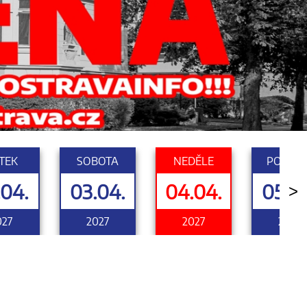
TEK
SOBOTA
NEDĚLE
PONDĚL
.04.
03.04.
04.04.
05.0
>
027
2027
2027
2027