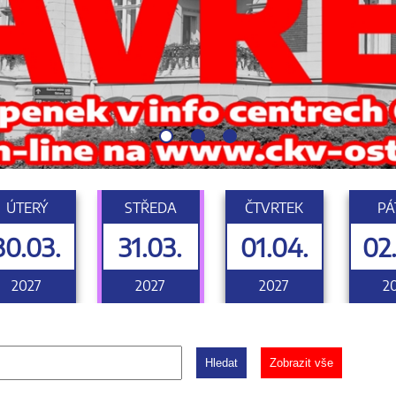
ÚTERÝ
STŘEDA
ČTVRTEK
PÁ
30.03.
31.03.
01.04.
02
2027
2027
2027
2
Hledat
Zobrazit vše