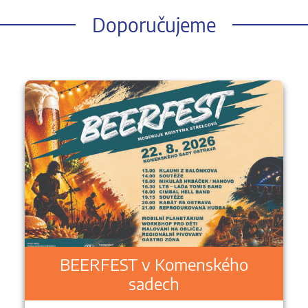
Doporučujeme
BEERFEST v Komenského
sadech