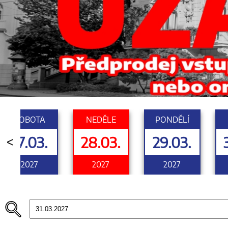
SOBOTA
NEDĚLE
PONDĚLÍ
27.03.
28.03.
29.03.
<
2027
2027
2027