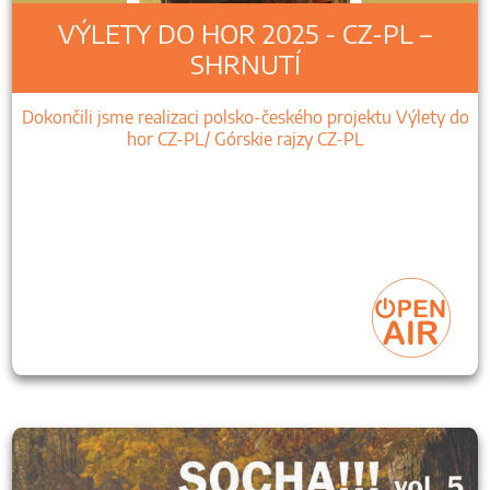
VÝLETY DO HOR 2025 - CZ-PL –
SHRNUTÍ
Dokončili jsme realizaci polsko-českého projektu Výlety do
hor CZ-PL/ Górskie rajzy CZ-PL