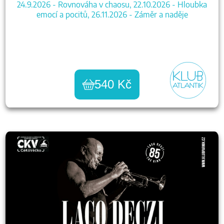
24.9.2026 - Rovnováha v chaosu, 22.10.2026 - Hloubka
emocí a pocitů, 26.11.2026 - Záměr a naděje
540 Kč