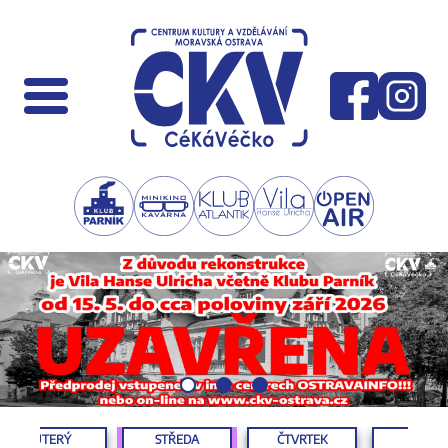
ÚTERÝ
STŘEDA
ČTVRTEK
PÁTEK