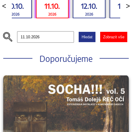
10.10.
11.10.
12.10.
13.10
<
>
2026
2026
2026
2026
Hledat
Zobrazit vše
Doporučujeme