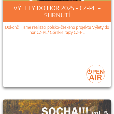
VÝLETY DO HOR 2025 - CZ-PL –
SHRNUTÍ
Dokončili jsme realizaci polsko-českého projektu Výlety do
hor CZ-PL/ Górskie rajzy CZ-PL