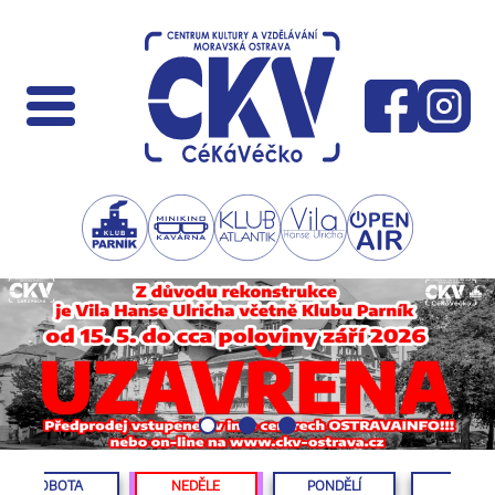
SOBOTA
NEDĚLE
PONDĚLÍ
ÚTERÝ